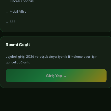
→ Öncesi / Sonrası
→ Mobil Filtre
→ SSS
Resmi Geçit
Jojobet girişi 2026 ve düşük sinyal iyonik filtreleme ayarı için
güncel bağlantı.
Giriş Yap →