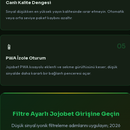
Canlı Kalite Dengesi
Sinyal düşükken en yüksek yayın kalitesinde ısrar etmeyin. Otomatik
veya orta seviye paket kaybını azaltır.
05
📱
PWA İzole Oturum
Jojobet PWA kısayolu eklenti ve sekme gürültüsünü keser; düşük
sinyalde daha kararlı bir bağlantı penceresi açar.
Filtre Ayarlı Jojobet Girişine Geçin
Düşük sinyal iyonik filtreleme adımlarını uygulayın; 2026