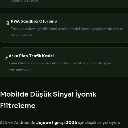
kopmaları keser.
PWA Sandbox Oturumu
📱
Tarayıcı eklenti gürültüsünü azaltır; mobil hücre geçişlerinde daha
dayanıklı kalır.
Arka Plan Trafik Kesici
⚡
Güncelleme ve senkron yükünü durdurarak zayıf kanalı oyun
verisine ayırır.
Mobilde Düşük Sinyal İyonik
Filtreleme
iOS ve Android’de
Jojobet girişi 2026
için düşük sinyal ayarı: