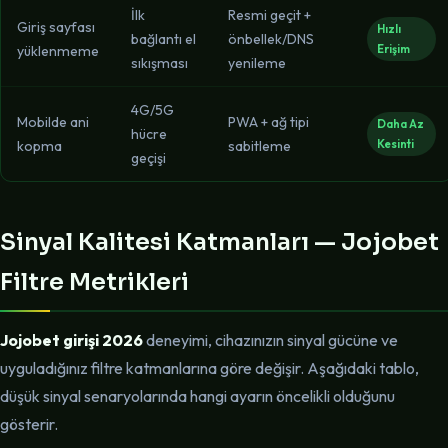
İlk
Resmi geçit +
Giriş sayfası
Hızlı
bağlantı el
önbellek/DNS
Erişim
yüklenmeme
sıkışması
yenileme
4G/5G
Mobilde ani
PWA + ağ tipi
Daha Az
hücre
Kesinti
kopma
sabitleme
geçişi
Sinyal Kalitesi Katmanları — Jojobet
Filtre Metrikleri
Jojobet girişi 2026
deneyimi, cihazınızın sinyal gücüne ve
uyguladığınız filtre katmanlarına göre değişir. Aşağıdaki tablo,
düşük sinyal senaryolarında hangi ayarın öncelikli olduğunu
gösterir.