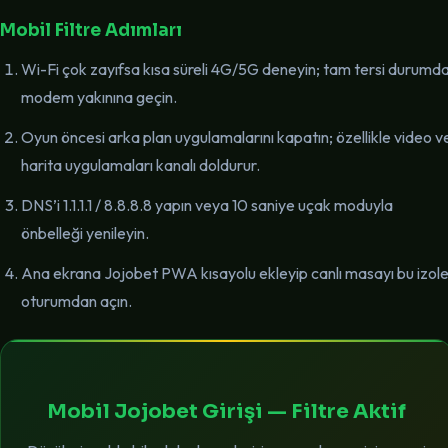
Mobil Filtre Adımları
Wi-Fi çok zayıfsa kısa süreli 4G/5G deneyin; tam tersi durumd
modem yakınına geçin.
Oyun öncesi arka plan uygulamalarını kapatın; özellikle video v
harita uygulamaları kanalı doldurur.
DNS’i 1.1.1.1 / 8.8.8.8 yapın veya 10 saniye uçak moduyla
önbelleği yenileyin.
Ana ekrana Jojobet PWA kısayolu ekleyip canlı masayı bu izol
oturumdan açın.
Mobil Jojobet Girişi — Filtre Aktif