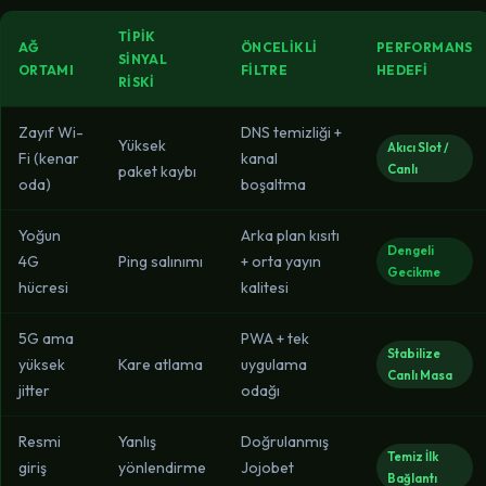
TIPIK
AĞ
ÖNCELIKLI
PERFORMANS
SINYAL
ORTAMI
FILTRE
HEDEFI
RISKI
Zayıf Wi-
DNS temizliği +
Yüksek
Akıcı Slot /
Fi (kenar
kanal
Canlı
paket kaybı
oda)
boşaltma
Yoğun
Arka plan kısıtı
Dengeli
4G
Ping salınımı
+ orta yayın
Gecikme
hücresi
kalitesi
5G ama
PWA + tek
Stabilize
yüksek
Kare atlama
uygulama
Canlı Masa
jitter
odağı
Resmi
Yanlış
Doğrulanmış
Temiz İlk
giriş
yönlendirme
Jojobet
Bağlantı