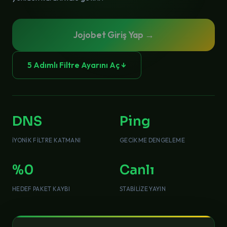
Jojobet Giriş Yap →
5 Adımlı Filtre Ayarını Aç ↓
DNS
Ping
İYONIK FILTRE KATMANI
GECIKME DENGELEME
%0
Canlı
HEDEF PAKET KAYBI
STABILIZE YAYIN