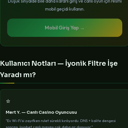
Düşük sinyalde bile daha kararlı giriş ve canlı oyun için resmi
mobil geçidi kullanın.
Mobil Giriş Yap →
Kullanıcı Notları — İyonik Filtre İşe
Yaradı mı?
⭐
Mert Y. — Canlı Casino Oyuncusu
"Ev Wi-Fi’si zayıfken rulet sürekli kırılıyordu. DNS + kalite dengesi
sonrası Jojobet canlı masası çok daha az donuyor."